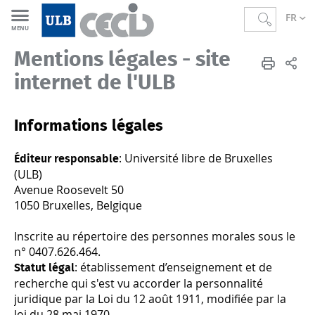
FR
MENU
Mentions légales - site
CECID
FR
Mentions légales
internet de l'ULB
Informations légales
: Université libre de Bruxelles
Éditeur responsable
(ULB)
Avenue Roosevelt 50
1050 Bruxelles, Belgique
Inscrite au répertoire des personnes morales sous le
n° 0407.626.464.
: établissement d’enseignement et de
Statut légal
recherche qui s'est vu accorder la personnalité
juridique par la Loi du 12 août 1911, modifiée par la
loi du 28 mai 1970.