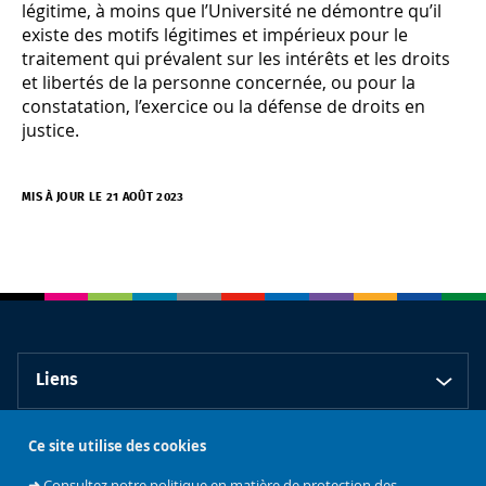
légitime, à moins que l’Université ne démontre qu’il
existe des motifs légitimes et impérieux pour le
traitement qui prévalent sur les intérêts et les droits
et libertés de la personne concernée, ou pour la
constatation, l’exercice ou la défense de droits en
justice.
MIS À JOUR LE 21 AOÛT 2023
Liens
Ce site utilise des cookies
Contact
➜
Consultez notre politique en matière de protection des